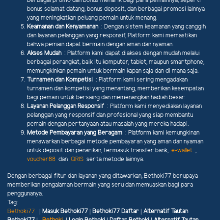
berbagai promo dan bonus menarik bagi para pemainnya, seperti
bonus selamat datang, bonus deposit, dan berbagai promosi lainnya
yang meningkatkan peluang pemain untuk menang.
Keamanan dan Kenyamanan
: Dengan sistem keamanan yang canggih
dan layanan pelanggan yang responsif, Platform kami memastikan
bahwa pemain dapat bermain dengan aman dan nyaman.
Akses Mudah
: Platform kami dapat diakses dengan mudah melalui
berbagai perangkat, baik itu komputer, tablet, maupun smartphone,
memungkinkan pemain untuk bermain kapan saja dan di mana saja.
Turnamen dan Kompetisi
: Platform kami sering mengadakan
turnamen dan kompetisi yang menantang, memberikan kesempatan
bagi pemain untuk bersaing dan memenangkan hadiah besar.
Layanan Pelanggan Responsif
: Platform kami menyediakan layanan
pelanggan yang responsif dan profesional yang siap membantu
pemain dengan pertanyaan atau masalah yang mereka hadapi.
Metode Pembayaran yang Beragam
: Platform kami kemungkinan
menawarkan berbagai metode pembayaran yang aman dan nyaman
untuk deposit dan penarikan, termasuk transfer bank,
e-wallet
,
voucher88
dan
QRIS
serta metode lainnya.
Dengan berbagai fitur dan layanan yang ditawarkan, Bethoki77 berupaya
memberikan pengalaman bermain yang seru dan memuaskan bagi para
penggunanya.
Tag:
Bethoki77
| Masuk Bethoki77 | Bethoki77 Daftar | Alternatif Tautan